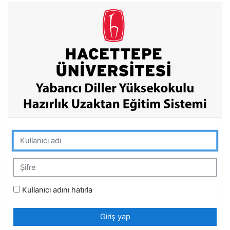
Ana içeriğe git
Kullanıcı adı
Şifre
Kullanıcı adını hatırla
Giriş yap